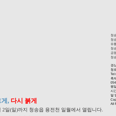
청
청
유
청
공
청
경상
청로
Tel
축제
054
평일
시간
말 
게,
다시 붉게
Co
All
11월 2일(일)까지 청송읍 용전천 일월에서 열립니다.