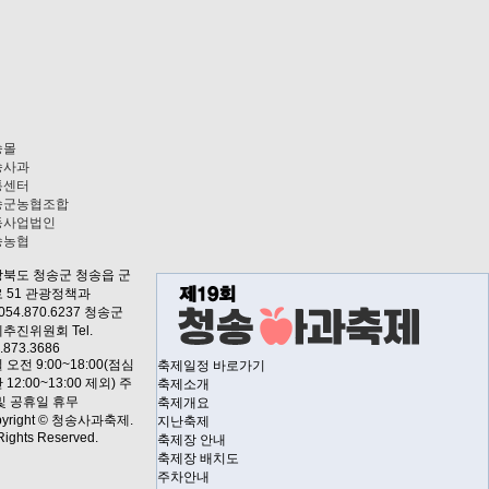
송몰
송사과
통센터
송군농협조합
동사업법인
송농협
북도 청송군 청송읍 군
 51
관광정책과
.054.870.6237
청송군
추진위원회 Tel.
.873.3686
 오전 9:00~18:00(점심
축제일정 바로가기
 12:00~13:00 제외) 주
축제소개
및 공휴일 휴무
축제개요
pyright © 청송사과축제.
지난축제
 Rights Reserved.
축제장 안내
축제장 배치도
주차안내